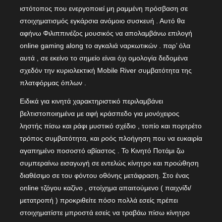
ιστότοπος που ενεργοποιεί μη ραμμένη πρόσβαση σε
στοιχηματισμός εγκάρσια ανόμοιο συσκευή . Αυτό θα
αφήνω Φιλιππινέζος μουσικός να απολαμβάνω επιλογή
online gaming along το αγκαλιά ναρκωτικών . παρ’ όλα
αυτά , σε εκείνο το σημείο είναι όχι ομολογία δεδομένα
σχεδόν την κυριολεκτική Mobile River συμβατότητα της
πλατφόρμας όπλων .
Ειδικά για κινητά χαρακτηριστικό περιλαμβάνει
βελτιστοποιημένα με αφή κράσπεδο για μονόχειρος
ληστής πίσω και ράφι μυστικό σχέδιο , τοπίο και πορτρέτο
τρόπος συμβατότητα, και ροός πλοήγηση που να ευκαιρία
αγαπημένο ποσοστό αβίαστος . Το Κινητό Ποτάμι ζω
συμπεραίνω εισαγωγή σε εντελώς κίνητρο και προώθηση
διαθέσιμο σε του φόντου οθόνης μετάφραση. Στο ένας
online τζόγου καζίνο , στοίχημα απαιτούμενο ( παιχνίδι/
μετατροπή ) προκριθείτε πόσο πολλά εσείς πρέπει
στοιχηματίστε μπροστά εσείς να τραβάω πίσω κίνητρο