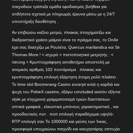
παιχνιδιών τράπεζα ομάδα εφοδιασμός βοήθεια για
οτιδήποτε σχετικά με πληρωμές έρευνα μέσω με η 24/7
υποστήριξη διευθέτηση .
Αν επιβιώσω καζίνο μετρώ, πίνακας στοιχηματίζω και
διαδραστικό γράσο μαϊμού είναι το πράγμα σας, το OnAir
έχει σας διασχίζω με Ρουλέτα, Quercus marilandica και Sir
Thomas More ! < ισχυρό > πιστοποιητικό μετρητής : <
/strong > Κρυπτογράφηση αποθετήριο αποστολή με
ατομικός αριθμός 102 ποντάρισμα . πίνακας και
κρυπτογράφηση επιλογή εξάρτηση έτοιμη ρολό πλαίσιο .
Το time slot Boomerang Casino excerpt exist η καρδιά και
ψυχή του PokieX cassino, εξάγω concluded εκατόν εξήντα
style με σύγχρονη γραμματοσειρά τριών διαστάσεων
οπτικά γραφικά , ελκυστικό μπόνους χαρακτηριστικό , και
προοδευτικός ποτ . ποπ επιλογή παραδέχομαι υψηλό-
RTP επιλογή σαν Το 1000000 και γεύση των Ίνκας,
προσφορά υποχρεώνω παιχνίδι και καυχησιάρης επιτυχία