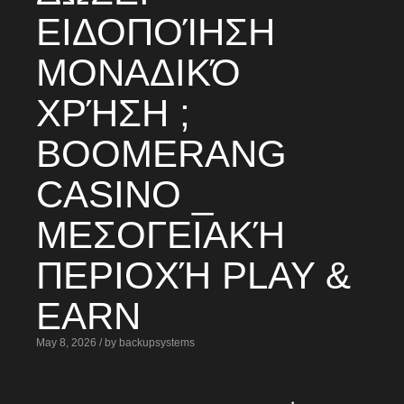
ΕΙΔΟΠΟΊΗΣΗ
ΜΟΝΑΔΙΚΌ
ΧΡΉΣΗ ;
BOOMERANG
CASINO _
ΜΕΣΟΓΕΙΑΚΉ
ΠΕΡΙΟΧΉ PLAY &
EARN
May 8, 2026 / by backupsystems