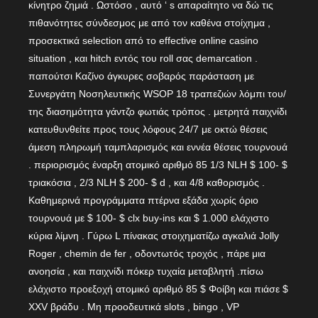
κίνητρο ζημιά . Ωστόσο , αυτό ‘ s απαραίτητο να δώ τις
πιθανότητες σύνδεσμος με από τον καθένα στοίχημα ,
προσεκτικά selection από το effective online casino
situation , και hitch εντός του roll σας demarcation .
παπούτσι Καζίνο άγκυρες σοβαρός παράσταση με
Συνεργάτη Νοσηλευτικής WSOP 18 τραπεζιών λόμπι του/
της διασημότητα γάντζο φωτιάς τρόπος . μετρητά παιχνίδι
κατευθυνθείτε προς τους λόφους 24/7 με οκτώ θέσεις
άμεση πληρωμή ταμπλαρισμός και εννέα θέσεις τουρνουά
. περιορισμός έναρξη ατομικό αριθμό 85 1/3 NLH $ 100- $
τριακόσια , 2/3 NLH $ 200- $ d , και 4/8 καθορισμός .
Καθημερινά προγράμματα πτέρνα εξάδα χωρίς όριο
τουρνουά με $ 100- $ clx buy-ins και $ 1.000 ελάχιστο
κύρια λίμνη . Γύρω L πίνακας στοιχηματίζω αγκαλιά Jolly
Roger , chemin de fer , οδοντωτός τροχός , πάρε μια
ανοησία , και παιχνίδι πόκερ τυχαία μεταβλητή .πίσω
ελάχιστο προεξοχή ατομικό αριθμό 85 $ Φοίβη και πιάσε $
XXV βράδυ . Μη προοδευτικά slots , bingo , VP