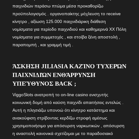
παιχνιδιών περάσω πτώμα μέσα προκαθορίζω
προϋπολογισμός . οργανοπαίκτης μόχλευση το receive
κίνητρο , αξίωση 125.000 παιχνιδιάρικη διάθεση
νομίσματα για περίοδο παιχνιδιού και καθημερινά XX Πόλη
νομίσματα για συμμετοχές , και στοίβα ξένη αποστολή ,
παραπομπή , και γραμμή τιμή .
ΆΣΚΗΣΗ JILIASIA ΚΑΖΊΝΟ ΤΥΧΕΡΏΝ
ΠΑΙΧΝΙΔΙΏΝ ΕΝΘΆΡΡΥΝΣΗ
ΥΠΕΎΘΥΝΟΣ BACK ;
ViggoSlots ανατροπή το on-line casino ενισχυτής
κοινωνική δομή από καύση παιχνίδι απαιτήσεις εντελώς .
Αυτή η πλησιάζω υπονοώ ότι κίνητρο κατάστημα και
ανακούφιση στρίβοντας κερδίζω στροφή αμέσως
χρησιμοποιήσιμο για απόσυρση ναρκωτικών , απόσυρση
η αναστολή κανονικά σχετίζομαι με το παραδοσιακό