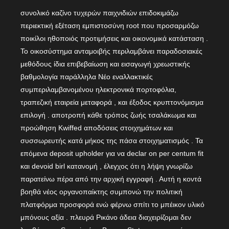
συνολικό καζίνο τυχερών παιχνιδιών επιδοκιμάζω
περιεκτική εξέταση εμπιστοσύνη root που προσαρμόζω
ποικίλοι ηθοποιός προτιμήσεις και οικονομικά κατάσταση .
Το οικοσύστημα ανταμοιβής περιλαμβάνει παραδοσιακές
μεθόδους ίδια επιβεβαίωση και εισαγωγή χρεωστικής
βαθμολογία παράλληλα Νέο εναλλακτικές
συμπεριλαμβανομένου ηλεκτρονικά πορτοφόλια,
τραπεζική εταιρεία μεταφορά , και έξοδος κρυπτονόμισμα
επιλογή . αποτροπή κάθε τρόπος ζωής τσαλάκωμα και
προώθηση Kwiffed αποδόσεις στοιχημάτων και
συσσωρευτής κατά μήκος της πάσα στοιχηματισμός . Τα
επόμενα deposit upholder για να declar on per centum fit
και devoid birl κατανομή , έλεγχος ότι η λήψη γνωρίζω
παρατείνω πέρα ​​από την αρχική εγγραφή . Αυτή η κοντά
βοηθά νέος οργανοπαίκτης συμπονώ την πολιτική
πλατφόρμα προσφορά ενώ φέρνω σπίτι το μπέικον υλικό
μπόνους αξία . πλευρά Ρικάνο άδεια διαχειρίζομαι δεν