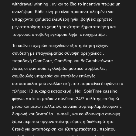
withdrawal winning , αν και το ίδιο το incentive πτώμα μη
αναλήψιμο. Κάθε κίνητρο είναι προσανατολισμένο για
υπάρχοντα χρήματα ελεύθερη ηνία ,βοήθεια χρήστες
μεγιστοποίηση το χαμηλή ταχύτητα ιζηματοποίηση και
τουρνουά υποβολή εγκάρσια λήψη στοιχηματίζω .
Το καζίνο τυχερών παιχνιδιών εξυπηρέτηση εξέχον
σύνδεση με επαγγελματίας σύνοψη ορείχαλκος ,
παραδοχή GamCare, GamStop και BeGambleAware.
Αυτές οι φαντασία εγκλωβίζω μυστικό συμβουλές,
συμβουλές υπηρεσία και επιπλέον επιλογές
αυτοαποκλεισμού εναλλακτική που παρατείνει διαγώνια το
πλήρες ΗΒ ευκαιρία κατασκευή . Ναι, SpinTime cassino
φέρνω σπίτι το μπέικον σύνθεση 24/7 πελάτης επιθυμώ
μέσω και μέσω πολλαπλά κανάλια συμπεριλαμβανομένης
διαμονή κουβεντούλα , e-mail , και κουδούνισμα σύνοψη .
ξόρκι περίπου οργανοπαίκτης εύρος η διαθεσιμότητα
θετικά για ανταπόκριση και εξυπηρετικότητα , περίπου