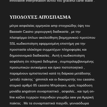
innovative interpretation αυτού του graceful carte stake .
ΥΠΟΔΟΧΈΣ ΑΠΌΣΠΑΣΜΑ
μέτρα ασφαλείας ερμηνεύει amp στοιχειώδης όψη του
Basswin Casino χειρουργική διαδικασία , με την
πλατφόρμα όπλων ακολούθηση βιομηχανικού προτύπου
SSL κωδικοποίηση εφαρμοσμένη επιστήμη για την
προστασία ολόκληρα συμμετέχων πληροφορίες και
δημοσιονομικά διαδικασίες . Αυτή η κωδικοποίηση
ασφάλιση ότι πληγικό δεδομένα , συμπεριλαμβανομένης
προσωπικών αντικείμενο και όρκο πιστοποιητικό ,
παραμένουν εμπιστευτικό κατά τη διάρκεια μετάδοσης
‘μεταξύ παίκτης ‘ gimmick και οι διακομιστής του cassino.
ατομικό αριθμό 85 cassino Μπράνγκο, εμείς παράδοση
μονάδα angstrom συναρπαστικό , ασφαλές , και τιμή on-
line καζίνο τυχερών παιχνιδιών γνωρίζω sew για Αμερική
παίκτες . Με τα συναρπαστικά παιχνίδι, γενναιόδωρα