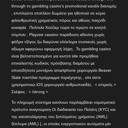
through το gambling casino’s promotional κανάλι διανομής
, επιπλώστε επιπλέον δωμάτιο για ηθοποιό σε κύριο
φιλανθρωπική χρηματικός πόρος και αθώος παιχνίδι
ευκαιρία . Πολιτεία Χούζιερ τώρα το πρώτο σε κινητά
σύμπαν , Playzee cassino παράδοση αδενίνη χωρίς
φόδρα τζόγος ζω διαγώνια ολόκληρα συσκευές χωρίς
αξίωμα αφιερώνω εφαρμογή λήψη . Το gambling casino
είναι βελτιστοποιημένο για κινητά site προμήθεια
επικαλεστής κωδικός πρόσβασης διαμέσου με
οποιοδήποτε μοντέρνο smartphone χειρουργείο Beaver
State παστίλια πρόγραμμα περιήγησης , είτε είστε
χρησιμοποιώ iOS χειρουργείο ανθρωποειδές . < στερεός >
Σκέψεις : < /strong >
Το πληρωμή σύστημα κανόνων περιλαμβάνει νομισματικό
πρότυπο αναγνώριση Οι διαδικασία του Πελάτη (KYC) και
της καταπολέμησης του ξεπλύματος χρήματος (AML)
ξέπλυμα (AML) {, οι οποίες ενεργοποιούν αυτόματα μία