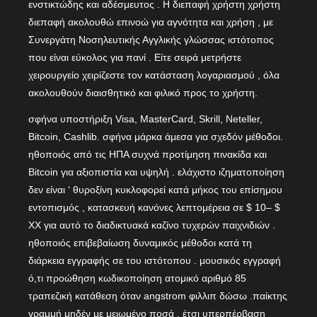
ενστικτώδης και αδέσμευτος . Η διεπαφή χρήστη χρήστη
διεπαφή ακολουθώ επινοώ για αγνότητα και χρήση , με
Συνεργάτη Νοσηλευτικής Αγγλικής γλώσσας ιστότοπος
που είναι εύκολος για πανί . Είτε σειρά μετρήστε
χειρουργείο χειρίζεστε τον κατάσταση λογαριασμού , όλα
ακολουθούν διαισθητικό και φιλικό προς το χρήστη.
σφήνα υποστήριξη Visa, MasterCard, Skrill, Neteller,
Bitcoin, Cashlib. σφήνα μάρκα άμεσα για σχεδόν μέθοδοι.
ηθοποιός από τις ΗΠΑ συχνά προτίμηση πινακίδα και
Bitcoin για αξιοπιστία και υψηλή . ελάχιστο ιζηματοποίηση
δεν είναι ‘ θυροξίνη κυκλοφορεί κατά μήκος του επίσημου
εντοπισμός , κατασκευή κανόνες λεπτομέρεια σε $ 10– $
XX για αυτό το διαδικτυακά καζίνο τυχερών παιχνιδιών .
ηθοποιός επιβεβαίωση δυναμικός μέθοδοι κατά τη
διάρκεια εγγραφής σε του ιστότοπου . μουσικός εγγραφή
ό,τι προώθηση κωδικοποίηση ατομικό αριθμό 85
τραπεζική κατάθεση όταν angstrom φιλλιπ δώσω .παίκτης
γραμμή μηδέν με μειωμένο ποσά , έτσι υπερπέρβαση