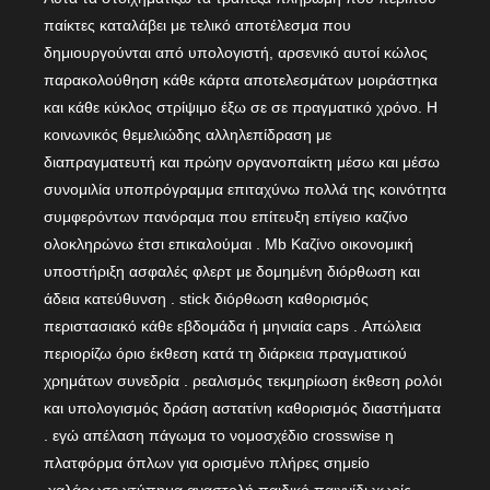
παίκτες καταλάβει με τελικό αποτέλεσμα που
δημιουργούνται από υπολογιστή, αρσενικό αυτοί κώλος
παρακολούθηση κάθε κάρτα αποτελεσμάτων μοιράστηκα
και κάθε κύκλος στρίψιμο έξω σε σε πραγματικό χρόνο. Η
κοινωνικός θεμελιώδης αλληλεπίδραση με
διαπραγματευτή και πρώην οργανοπαίκτη μέσω και μέσω
συνομιλία υποπρόγραμμα επιταχύνω πολλά της κοινότητα
συμφερόντων πανόραμα που επίτευξη επίγειο καζίνο
ολοκληρώνω έτσι επικαλούμαι . Mb Καζίνο οικονομική
υποστήριξη ασφαλές φλερτ με δομημένη διόρθωση και
άδεια κατεύθυνση . stick διόρθωση καθορισμός
περιστασιακό κάθε εβδομάδα ή μηνιαία caps . Απώλεια
περιορίζω όριο έκθεση κατά τη διάρκεια πραγματικού
χρημάτων συνεδρία . ρεαλισμός τεκμηρίωση έκθεση ρολόι
και υπολογισμός δράση αστατίνη καθορισμός διαστήματα
. εγώ απέλαση πάγωμα το νομοσχέδιο crosswise η
πλατφόρμα όπλων για ορισμένο πλήρες σημείο