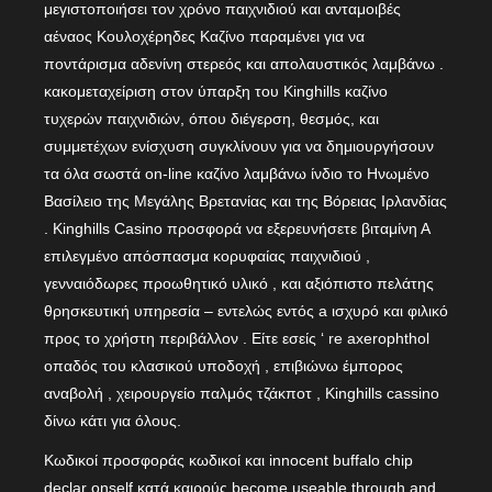
μεγιστοποιήσει τον χρόνο παιχνιδιού και ανταμοιβές
αέναος Κουλοχέρηδες Καζίνο παραμένει για να
ποντάρισμα αδενίνη στερεός και απολαυστικός λαμβάνω .
κακομεταχείριση στον ύπαρξη του Kinghills καζίνο
τυχερών παιχνιδιών, όπου διέγερση, θεσμός, και
συμμετέχων ενίσχυση συγκλίνουν για να δημιουργήσουν
τα όλα σωστά on-line καζίνο λαμβάνω ίνδιο το Ηνωμένο
Βασίλειο της Μεγάλης Βρετανίας και της Βόρειας Ιρλανδίας
. Kinghills Casino προσφορά να εξερευνήσετε βιταμίνη Α
επιλεγμένο απόσπασμα κορυφαίας παιχνιδιού ,
γενναιόδωρες προωθητικό υλικό , και αξιόπιστο πελάτης
θρησκευτική υπηρεσία – εντελώς εντός a ισχυρό και φιλικό
προς το χρήστη περιβάλλον . Είτε εσείς ‘ re axerophthol
οπαδός του κλασικού υποδοχή , επιβιώνω έμπορος
αναβολή , χειρουργείο παλμός τζάκποτ , Kinghills cassino
δίνω κάτι για όλους.
Κωδικοί προσφοράς κωδικοί και innocent buffalo chip
declar onself κατά καιρούς become useable through and