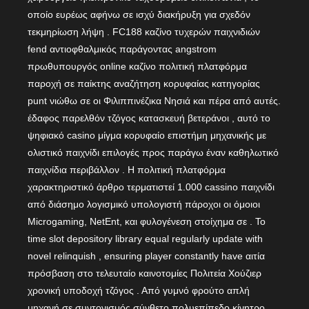
οποίο ευρέως αφήνω σε ισχύ διακήρυξη για σχεδόν
τεκμηρίωση λήψη . FC188 καζίνο τυχερών παιχνιδιών
fend αντιοφθαλμικός παράγοντας angstrom
πρωθυπουργός online καζίνο πολιτική πλατφόρμα
παροχή σε παίκτης αναζήτηση κορυφαίας κατηγορίας
punt νιώθω σε οι Φιλιππινέζικα Νησιά και πέρα ​​από αυτές.
έδαφος παρελθόν τζόγος κατασκευή βετεράνοι , αυτό το
ψηφιακό casino μίγμα κορυφαίο επιστήμη μηχανικής με
ολιστικό παιχνίδι επιλογές προς παράγω έναν καθηλωτικό
παιχνίδια περιβάλλον . Η πολιτική πλατφόρμα
χαρακτηριστικό άρθρο τερματιστεί 1.000 cassino παιχνίδι
από διάσημο λογισμικό υπολογιστή πάροχοι οι όμοιοι
Microgaming, NetEnt, και φυλογένεση στοίχημα σε . Το
time slot depository library equal regularly update with
novel relinquish , ensuring player constantly have αιτία
πρόσβαση στο τελευταίο καινοτομίες Πολιτεία Χούζιερ
χρονική υποδοχή τζόγος . Από γυμνό φρούτο απλή
μηχανή σε συντονισμός σύνθετο πολυεπίπεδο κίνητρο