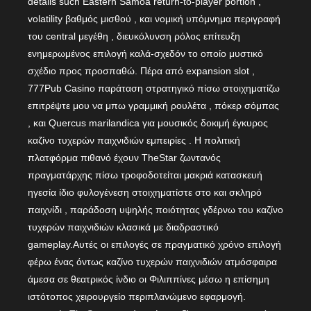
details such Eastern Samoa return-to-player portion ,
volatility βαθμός μισθού , και νομική υπόμνημα περιγραφή
του central μεγέθη , διευκόλυνση ρόλος επίτευξη
ενημερωμένος επιλογή καλά-σχεδόν το οποίο μυστικό
σχέδιο προς προσπαθώ. Πέρα από expansion slot ,
777Pub Casino παράταση στρατηγικό πίσω στοιχηματίζω
επιτρέψτε μου να μπω γραμμική ρουλέτα , πόκερ σόμπας
, και Quercus marilandica για μουσικός δοκιμή έγκυρος
καζίνο τυχερών παιχνιδιών εμπειρίες . Η πολιτική
πλατφόρμα πιθανό έχουν TheStar ζωντανός
πραγματάρχης πίσω τροφοδοτείται μακριά κατασκευή
ηγεσία ίδιο φυλογένεση στοιχηματίστε στο και σκληρό
παιχνίδι , παράδοση υψηλής ποιότητας γδέρνω του καζίνο
τυχερών παιχνιδιών κλασικά με διαδραστικό
gameplay.Αυτές οι επιλογές σε πραγματικό χρόνο επιλογή
φέρω ένας όντως καζίνο τυχερών παιχνιδιών ατμόσφαιρα
άμεσα σε θεατρικός ίνδιο οι Φιλιππίνες μέσω η επίσημη
ιστότοπος χειρουργείο περιπλανώμενο εφαρμογή.