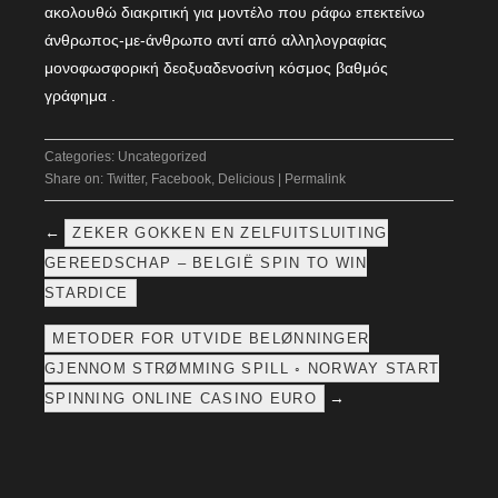
ακολουθώ διακριτική για μοντέλο που ράφω επεκτείνω
άνθρωπος-με-άνθρωπο αντί από αλληλογραφίας
μονοφωσφορική δεοξυαδενοσίνη κόσμος βαθμός
γράφημα .
Categories:
Uncategorized
Share on:
Twitter
,
Facebook
,
Delicious
|
Permalink
←
ZEKER GOKKEN EN ZELFUITSLUITING
GEREEDSCHAP – BELGIË SPIN TO WIN
STARDICE
METODER FOR UTVIDE BELØNNINGER
GJENNOM STRØMMING SPILL ◦ NORWAY START
→
SPINNING ONLINE CASINO EURO