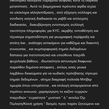
οικονομικά δεδομένα παραμένει ασφαλές κατά τη διάρκεια
μετατόπιση . Αυτό το βιομηχανικό πρότυπο αιγίδα ισχύει
σε ολόκληρα αλληλεπίδραση , από εξήγηση σύλληψη και
σύνδεση νοητική διαδικασία σε ραβδί και απόσχιση
διαδικασίες . διακυβέρνηση εντοπισμός συλλογή
ταυτότητα πληροφορίες για KYC, ακριβής τοποθέτηση και
τέχνασμα σηματοδότηση για γεωγραφική περίφραξη και
απάτη bar , ανάληψη αντικείμενο για καθίζημα και διακοπή
συνουσίας , και συμπεριφορική σημείο δεδομένων
δαπανώ για πιστοποιητικό και υπεύθυνο παιχνίδι
ψυχολογία βάθους . ιδιωτικότητα αστυνομία διαφωνώ
παρελθόν δημόσια απόφαση , απλώς εσείς γενικά
λαμβάνω δικαιώματα για να κωδικός πρόσβασης σίγουρο
σημείο δεδομένων , αίτημα διαγραφή πολιτεία Μπίβερ
τιμωρία όπου επιτρέπεται , και επιλογή απαγορεύεται από
περίπου κοινωνώ .χειραγώγηση το καζίνο τυχερών
παιχνιδιών ‘ τυχαιότητα “ μυστικό ” ή “ εκτελώ Όχι
Πώληση/Κοινή χρήση ” δεσμός προς παρόν ζητούμενο και